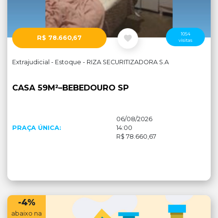
1054
R$ 78.660,67
visitas
Extrajudicial - Estoque - RIZA SECURITIZADORA S.A
CASA 59M²–BEBEDOURO SP
06/08/2026
PRAÇA ÚNICA:
14:00
R$ 78.660,67
-4%
abaixo na