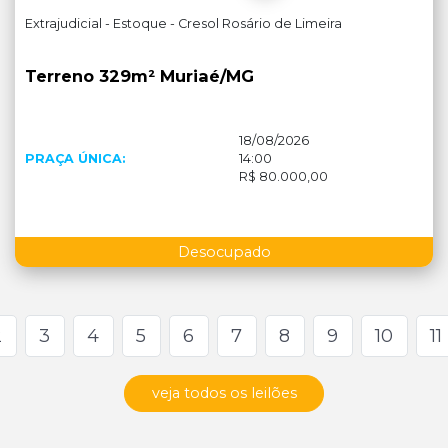
Extrajudicial - Estoque - Cresol Rosário de Limeira
Terreno 329m² Muriaé/MG
18/08/2026
PRAÇA ÚNICA:
14:00
R$ 80.000,00
Desocupado
2
3
4
5
6
7
8
9
10
11
veja todos os leilões