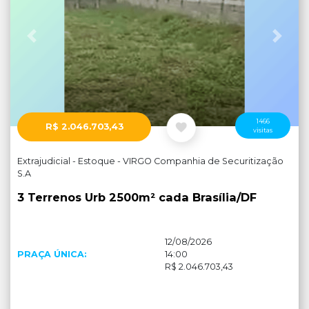
Anterior
Próx
1466
R$ 2.046.703,43
visitas
Extrajudicial - Estoque - VIRGO Companhia de Securitização
S.A
3 Terrenos Urb 2500m² cada Brasília/DF
12/08/2026
PRAÇA ÚNICA:
14:00
R$ 2.046.703,43