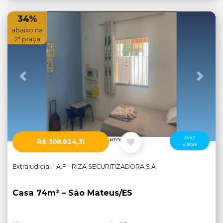
34%
abaixo na
2ª praça
Anterior
Próx
1442
R$ 308.824,31
visitas
Extrajudicial - A.F - RIZA SECURITIZADORA S.A
Casa 74m² – São Mateus/ES
a
a