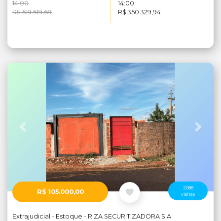
14:00
14:00
R$ 519.519,69
R$ 350.329,94
Anterior
Próx
2088
R$ 105.000,00
visitas
Extrajudicial - Estoque - RIZA SECURITIZADORA S.A