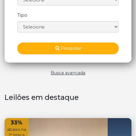
Tipo
Pesquisar
Busca avançada
Leilões em destaque
33%
abaixo na
2ª praça