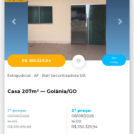
Anterior
Próx
1013
R$ 350.329,94
visitas
Extrajudicial - AF - Bari Securitizadora S/A
Casa 207m² — Goiânia/GO
a
a
1
praça:
2
praça:
03/08/2026
06/08/2026
14:00
14:00
R$ 519.519,69
R$ 350.329,94