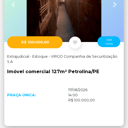
Anterior
Próx
1409
R$ 100.000,00
visitas
Extrajudicial - Estoque - VIRGO Companhia de Securitização
S.A
Imóvel comercial 127m² Petrolina/PE
17/08/2026
PRAÇA ÚNICA:
14:00
R$ 100.000,00