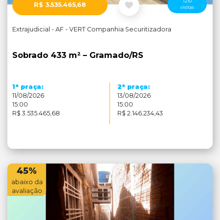
1210
R$ 3.535.465,68
visitas
Extrajudicial - AF - VERT Companhia Securitizadora
Sobrado 433 m² – Gramado/RS
a
a
1
praça:
2
praça:
11/08/2026
13/08/2026
15:00
15:00
R$ 3.535.465,68
R$ 2.146.234,43
45%
abaixo da
avaliação