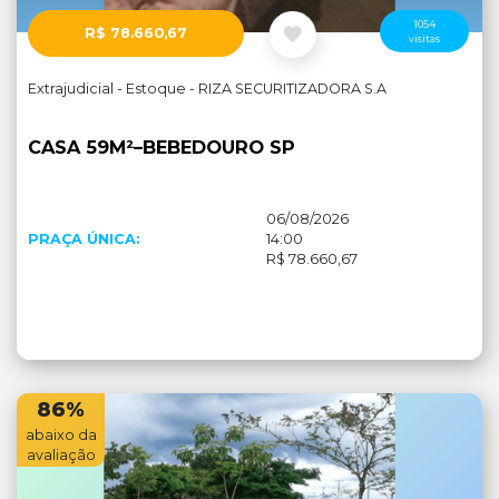
1054
R$ 78.660,67
visitas
Cadastre-se
Entrar
Extrajudicial - Estoque - RIZA SECURITIZADORA S.A
CASA 59M²–BEBEDOURO SP
06/08/2026
PRAÇA ÚNICA:
14:00
R$ 78.660,67
86%
abaixo da
avaliação