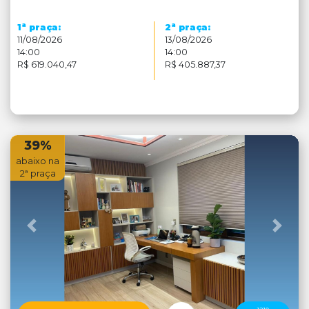
a
a
1
praça:
2
praça:
11/08/2026
13/08/2026
14:00
14:00
R$ 619.040,47
R$ 405.887,37
39%
abaixo na
2ª praça
Anterior
Próx