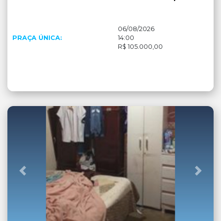
06/08/2026
PRAÇA ÚNICA:
14:00
R$ 105.000,00
Anterior
Próx