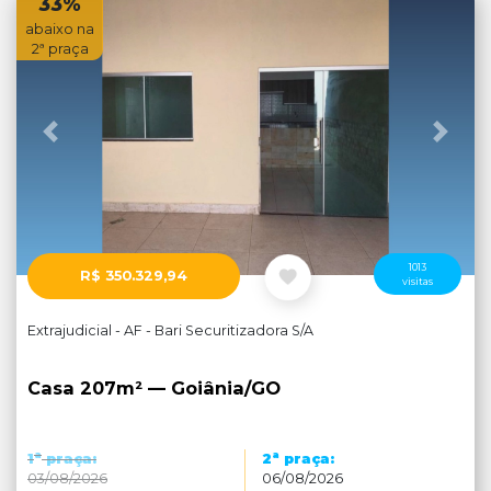
33%
abaixo na
2ª praça
Anterior
Próx
1013
R$ 350.329,94
visitas
Extrajudicial - AF - Bari Securitizadora S/A
Casa 207m² — Goiânia/GO
a
a
1
praça:
2
praça:
03/08/2026
06/08/2026