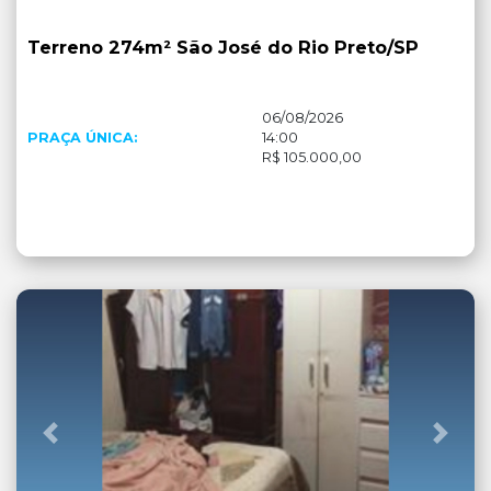
Terreno 274m² São José do Rio Preto/SP
06/08/2026
PRAÇA ÚNICA:
14:00
R$ 105.000,00
Anterior
Próx