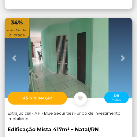
34%
abaixo na
2ª praça
Anterior
Próx
1081
R$ 619.040,47
visitas
Extrajudicial - A.F - Blue Securities Fundo de Investimento
Imobiliário
Edificação Mista 417m² – Natal/RN