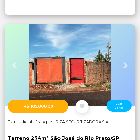
Anterior
Próx
2088
R$ 105.000,00
visitas
Extrajudicial - Estoque - RIZA SECURITIZADORA S.A
Terreno 274m² São José do Rio Preto/SP