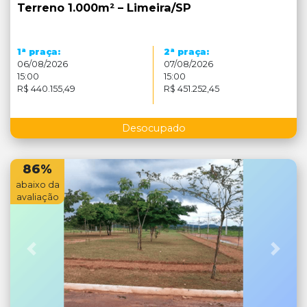
Terreno 1.000m² – Limeira/SP
a
a
1
praça:
2
praça:
06/08/2026
07/08/2026
15:00
15:00
R$ 440.155,49
R$ 451.252,45
Desocupado
86%
abaixo da
avaliação
Anterior
Próx