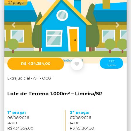
2ª praça
Anterior
Próx
222
R$ 434.354,00
visitas
Extrajudicial - A.F - OCGT
Lote de Terreno 1.000m² – Limeira/SP
a
a
1
praça:
2
praça:
06/08/2026
07/08/2026
14:00
14:00
R$ 434.354,00
R$ 451.364,39