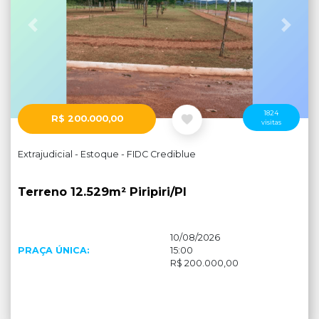
Anterior
Próx
1824
R$ 200.000,00
visitas
Extrajudicial - Estoque - FIDC Crediblue
Terreno 12.529m² Piripiri/PI
10/08/2026
PRAÇA ÚNICA:
15:00
R$ 200.000,00