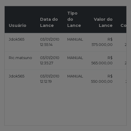
Tipo
Data do
do
Valor do
Usuário
Lance
Lance
Lance
Com
Jdok565
03/01/2010
MANUAL
R$
12:55:14
575.000,00
28.
Ric.matsuno
03/01/2010
MANUAL
R$
12:35:27
565.000,00
28.
Jdok565
03/01/2010
MANUAL
R$
12:12:19
550.000,00
27