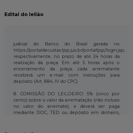
Edital do leilão
judicial do Banco do Brasil gerada no
https://portaldecustas.tjsp.jus.br/portaltjsp/login.jsp,
respectivamente, no prazo de até 24 horas da
realização da praça. Em até 5 horas após o
encerramento da praça, cada arrematante
receberá um e-mail com instruções para
depósito (Art. 884, IV do CPC).
8. COMISSÃO DO LEILOEIRO: 5% (cinco por
cento) sobre o valor da arrematação (não incluso
no valor do arremate), e deverá ser paga
mediante DOC, TED ou depósito em dinheiro,
no prazo de até 01 (um) dia útil a contar do
encerramento da praça na conta da Leiloeira
Oficial: