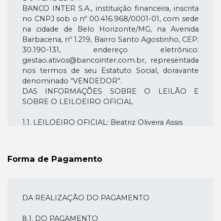
BANCO INTER S.A., instituição financeira, inscrita
no CNPJ sob o nº 00.416.968/0001-01, com sede
na cidade de Belo Horizonte/MG, na Avenida
Barbacena, nº 1.219, Bairro Santo Agostinho, CEP:
30.190-131, endereço eletrônico:
gestao.ativos@bancointer.com.br, representada
nos termos de seu Estatuto Social, doravante
denominado “VENDEDOR”.
DAS INFORMAÇÕES SOBRE O LEILÃO E
SOBRE O LEILOEIRO OFICIAL
1.1. LEILOEIRO OFICIAL: Beatriz Oliveira Assis
1.2. NÚMERO DE MATRÍCULA DO LEILOEIRO:
JUCESP nº 1478
1.3. EMPRESA RESPONSÁVEL: Leiloaria Smart
Forma de Pagamento
1.4. SITE DO LEILOEIRO:
https://leiloariasmart.com.br/
1.5. ENDEREÇO ELETRÔNICO DO LEILOEIRO:
contato@leiloariasmart.com.br
DA REALIZAÇÃO DO PAGAMENTO
1.6. ENDEREÇO COMERCIAL DO LEILOEIRO:
Rua Barão do Triunfo, 427 – Brooklin, São Paulo -
8.1. DO PAGAMENTO