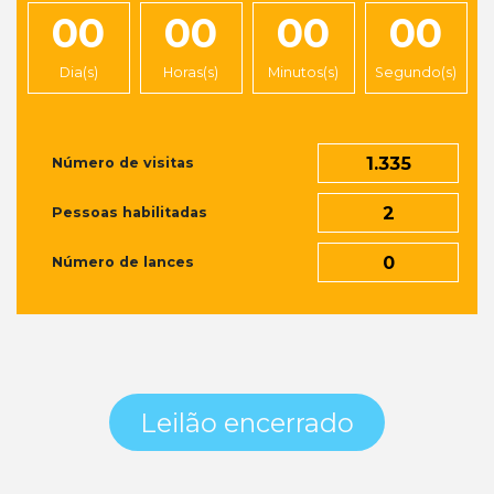
00
00
00
00
Dia(s)
Horas(s)
Minutos(s)
Segundo(s)
1.335
Número de visitas
2
Pessoas habilitadas
0
Número de lances
Leilão encerrado