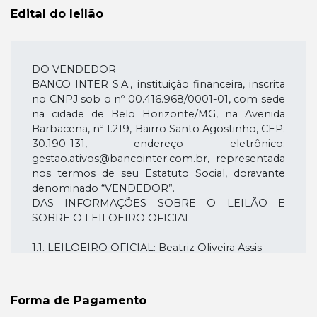
Edital do leilão
DO VENDEDOR
BANCO INTER S.A., instituição financeira, inscrita
no CNPJ sob o nº 00.416.968/0001-01, com sede
na cidade de Belo Horizonte/MG, na Avenida
Barbacena, nº 1.219, Bairro Santo Agostinho, CEP:
30.190-131, endereço eletrônico:
gestao.ativos@bancointer.com.br, representada
nos termos de seu Estatuto Social, doravante
denominado “VENDEDOR”.
DAS INFORMAÇÕES SOBRE O LEILÃO E
SOBRE O LEILOEIRO OFICIAL
1.1. LEILOEIRO OFICIAL: Beatriz Oliveira Assis
1.2. NÚMERO DE MATRÍCULA DO LEILOEIRO:
JUCESP nº 1478
1.3. EMPRESA RESPONSÁVEL: Leiloaria Smart
Forma de Pagamento
1.4. SITE DO LEILOEIRO: