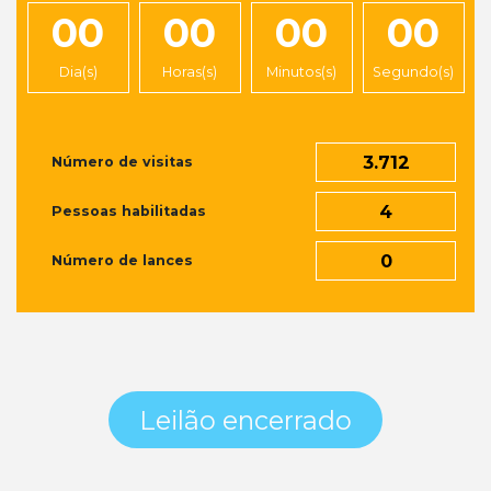
00
00
00
00
Dia(s)
Horas(s)
Minutos(s)
Segundo(s)
3.712
Número de visitas
4
Pessoas habilitadas
0
Número de lances
Leilão encerrado