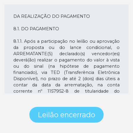
https://leiloariasmart.com.br/
1.5. ENDEREÇO ELETRÔNICO DO LEILOEIRO:
contato@leiloariasmart.com.br
DA REALIZAÇÃO DO PAGAMENTO
1.6. ENDEREÇO COMERCIAL DO LEILOEIRO:
Rua Barão do Triunfo, 427 – Brooklin, São Paulo -
8.1. DO PAGAMENTO
SP, 04602-000.
1.7. DATA E HORA DA SESSÃO DE LEILÃO: 12 de
8.1.1. Após a participação no leilão ou aprovação
agosto de 2025 às 15:00.
da proposta ou do lance condicional, o
1.8. LOCAL DA SESSÃO DO LEILÃO: Rua Barão
ARREMATANTE(S) declarado(s) vencedor(es)
do Triunfo, 427 – Brooklin, São Paulo - SP,
deverá(ão) realizar o pagamento do valor à vista
04602-000.
ou do sinal (na hipótese de pagamento
1.9. REALIZAÇÃO DO LEILÃO: leilão será na
financiado), via TED (Transferência Eletrônica
modalidade on-line.
Disponível), no prazo de até 2 (dois) dias úteis a
contar da data da arrematação, na conta
DO OBJETO
corrente nº 1157952-8 de titularidade do
VENDEDOR BANCO INTER S/A, inscrito no CNPJ
1.10. Constitui objeto do presente Instrumento
sob o nº 00.416.968/0001-01, junto ao Banco
o(s) imóvel(is) relacionado(s) no “Anexo nº 1 –
Inter S.A. (nº Banco: 077), agência 0001-9, e
Leilão encerrado
Do(s) Imóvel(is)” deste Edital.
enviar o comprovante de pagamento no
endereço eletrônico do VENDEDOR indicado
1.11. Está descrito no Anexo 1, item 4, deste Edital
neste Edital.