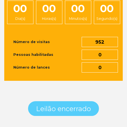
00
00
00
00
Dia(s)
Horas(s)
Minutos(s)
Segundo(s)
952
Número de visitas
0
Pessoas habilitadas
0
Número de lances
Leilão encerrado