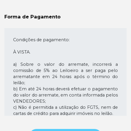
INVESTIMENTO EM DIREITOS CREDITORIOS -
CNPJ 32.969.0001-78.
Forma de Pagamento
2. LEILÃO LOTE ÚNICO - OBJETOS DO LEILÃO:
LOTE 01 - Localização do Imóvel: Rua Cecília
Aquino Marques, nº 06, Parque das Rodovias,
Condições de pagamento:
Lorena/SP, CEP 12605-490 - Descrição do
Imóvel: TERRENO CONSTITUÍDO DE PARTE DO
À VISTA.
LOTE 07 (SETE) DA QUADRA H, DO
LOTEAMENTO DENOMINADO VILA NOVA
a) Sobre o valor do arremate, incorrerá a
LORENA, NESTA CIDADE, DISTRITO, MUNICÍPIO
comissão de 5% ao Leiloeiro a ser paga pelo
E COMARCA DE LORENA, COM FRNTE PARA A
arrematante em 24 horas após o término do
RUA CECÍLIA AQUINO MARQUES, medindo
leilão;
5,00m (cinco metros) de frente para a referida via
b) Em até 24 horas deverá efetuar o pagamento
pública, igual medida de largura nos fundos, por
do valor do arremate, em conta informada pelos
30,00m (trinta metros) da frente aos fundos, em
VENDEDORES;
ambos os lados, confrontando do lado esquerdo,
c) Não é permitida a utilização do FGTS, nem de
de quem da via pública olha o imóvel com parte
cartas de crédito para adquirir imóveis no leilão.
do lote 07, do lado direito com os lotes 04
(quatro), 05 (cinco) e 06 (seis) e nos fundos com
o lote 37 (trinta e sete), todos da mesma quadra