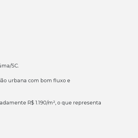
iúma/SC.
gião urbana com bom fluxo e
madamente R$ 1.190/m², o que representa