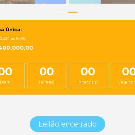
a Única:
/2024 às 14:00
400.000,00
00
00
00
0
Dia(s)
Horas(s)
Minutos(s)
Segundo
Leilão encerrado