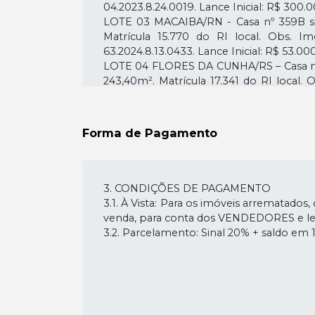
04.2023.8.24.0019. Lance Inicial: R$ 300.
LOTE 03 MACAIBA/RN - Casa nº 359B situ
Matrícula 15.770 do RI local. Obs. 
63.2024.8.13.0433. Lance Inicial: R$ 53.00
LOTE 04 FLORES DA CUNHA/RS – Casa n° 68
243,40m². Matrícula 17.341 do RI local
26.2023.8.21.0097. Lance Inicial: R$ 135.0
LOTE 05 CAXIAS DO SUL/RS - Casa n° 165
580,20m². Matrícula 35.220 do RI local
Forma de Pagamento
80.2023.8.21.0010. Lance Inicial: R$ 150.0
LOTE 06 RIO DE JANEIRO/RJ - Casa n° 1
143,00m², Área Terreno: 244,00m². Matr
processo de nº 0835120-39.2023.8.19.0203.
3. CONDIÇÕES DE PAGAMENTO
LOTE 07 FEIRA DE SANTANA/BA - Terreno S/
3.1. À Vista: Para os imóveis arrematado
77.922 do RI local. Obs. Imóvel Desocupad
venda, para conta dos VENDEDORES e leilo
LOTE 08 TUPÃSSI/PR - Terreno S/N, situad
3.2. Parcelamento: Sinal 20% + saldo em 
Imóvel Desocupado. Lance Inicial: R$ 89
LOTE 09 TUPÃSSI/PR - Terreno S/N, situa
Obs. Imóvel Desocupado. Lance Inicial: 
LOTE 10 TUPÃSSI/PR - Terreno S/N, situad
Imóvel Desocupado. Lance Inicial: R$ 89