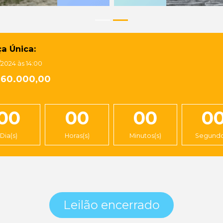
a Única:
/2024 às 14:00
160.000,00
00
00
00
0
Dia(s)
Horas(s)
Minutos(s)
Segundo
Leilão encerrado