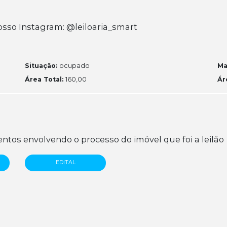
sso Instagram: @leiloaria_smart
Situação:
ocupado
Ma
Área Total:
160,00
Ár
tos envolvendo o processo do imóvel que foi a leilão
EDITAL