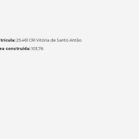
trícula:
25.461 CRI Vitória de Santo Antão
ea construída:
103,76