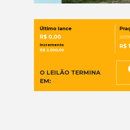
Último lance
Praç
R$ 0,00
23/07
Incremento
R$ 
R$ 2.000,00
O LEILÃO TERMINA
EM: