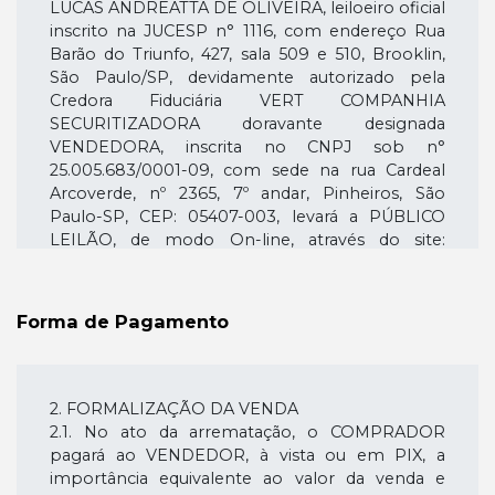
LUCAS ANDREATTA DE OLIVEIRA, leiloeiro oficial
inscrito na JUCESP n° 1116, com endereço Rua
Eurides
02/07/2025
MANUAL
R$
R$ 2
15:10:42
576.287,38
Barão do Triunfo, 427, sala 509 e 510, Brooklin,
São Paulo/SP, devidamente autorizado pela
Credora Fiduciária VERT COMPANHIA
omarfiorucci
02/07/2025
MANUAL
R$
15:10:33
573.287,38
2
SECURITIZADORA doravante designada
VENDEDORA, inscrita no CNPJ sob n°
25.005.683/0001-09, com sede na rua Cardeal
Eurides
02/07/2025
MANUAL
R$
R$ 
15:10:03
570.287,38
Arcoverde, nº 2365, 7º andar, Pinheiros, São
Paulo-SP, CEP: 05407-003, levará a PÚBLICO
LEILÃO, de modo On-line, através do site:
omarfiorucci
02/07/2025
MANUAL
R$
15:09:24
567.287,38
2
www.leiloariasmart.com.br, de acordo com os
termos da Lei n° 9.514/97, artigo 27 e parágrafos,
no dia 25/06/2025 às 15:00hs, em PRIMEIRO
Eurides
02/07/2025
MANUAL
R$
R$ 
Forma de Pagamento
15:09:16
564.287,38
LEILÃO, com lance mínimo igual ou superior a
R$ 705.911,43 (Setecentos e cinco mil,
novecentos e onze reais e quarenta e três
omarfiorucci
02/07/2025
MANUAL
R$
15:08:56
561.287,38
2
centavos)., o imóvel abaixo descrito, com a
2. FORMALIZAÇÃO DA VENDA
propriedade consolidada em nome da Credora
2.1. No ato da arrematação, o COMPRADOR
Fiduciária, que assim se descreve: IMÓVEL DA
Eurides
02/07/2025
MANUAL
R$
R$ 
pagará ao VENDEDOR, à vista ou em PIX, a
15:08:50
558.287,38
MATRÍ-CULA N° 4.571 DO REGISTRO DE
importância equivalente ao valor da venda e
IMÓVEIS DE AVARÉ/SP: Localização: Praça