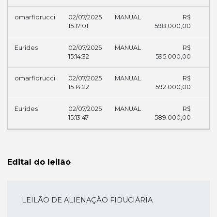
omarfiorucci
02/07/2025
MANUAL
R$
15:17:01
598.000,00
29
Eurides
02/07/2025
MANUAL
R$
15:14:32
595.000,00
2
omarfiorucci
02/07/2025
MANUAL
R$
15:14:22
592.000,00
29
Eurides
02/07/2025
MANUAL
R$
15:13:47
589.000,00
2
omarfiorucci
02/07/2025
MANUAL
R$
15:13:32
586.000,00
2
Edital do leilão
Eurides
02/07/2025
MANUAL
R$
15:12:23
583.000,00
2
LEILÃO DE ALIENAÇÃO FIDUCIÁRIA
omarfiorucci
02/07/2025
MANUAL
R$
15:12:08
580.000,00
29