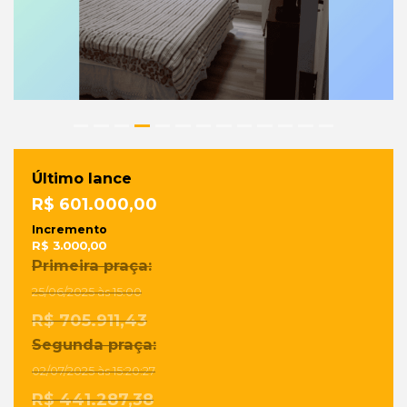
Último lance
R$ 601.000,00
Incremento
R$ 3.000,00
Primeira praça:
25/06/2025 às 15:00
R$ 705.911,43
Segunda praça:
02/07/2025 às 15:20:27
R$ 441.287,38