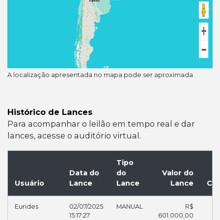
A localização apresentada no mapa pode ser aproximada
Histórico de Lances
Para acompanhar o leilão em tempo real e dar
lances, acesse o auditório virtual.
Tipo
Data do
do
Valor do
Usuário
Lance
Lance
Lance
Co
Eurides
02/07/2025
MANUAL
R$
15:17:27
601.000,00
30