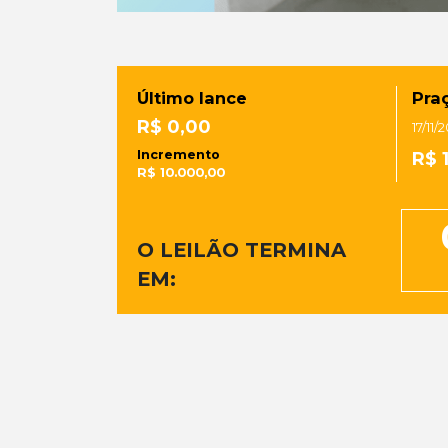
Último lance
Praç
R$ 0,00
17/11/
Incremento
R$ 
R$ 10.000,00
O LEILÃO TERMINA
EM: