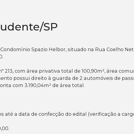
rudente/SP
Condomínio Spazio Helbor, situado na Rua Coelho Neto,
0.
 213, com área privativa total de 100,90m², área co
mento possui direito à guarda de 2 automóveis de pass
onta com 3.190,04m² de área total.
os até a data de confecção do edital (verificação a car
0,00.