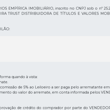
EMPÍRICA IMOBILIÁRIO, inscrito no CNPJ sob o nº 25.235
LIVEIRA TRUST DISTRIBUIDORA DE TÍTULOS E VALORES MOBILI
ILÃO:
ndeirantes, 8751, Apartamento 1101, Jacarepaguá, Rio de J
o situado na Estrada dos Bandeirantes nº 8751, na Freguesia
respectivo terreno que mede em sua totalidade 130,20m de f
m curva externa subordinada a um raio de 286,00m, mais 1
a rua Abrahão Jabour; 70,45m à direita pela rua Pedro Cal
 um raio de 6,00m; 70,83m à esquerda em curva interna sub
 Imóvel.
orma quando à vista:
mate.
l de Registro de Imóveis da Capital do Estado do Rio de Janeiro
a comissão de 5% ao Leiloeiro a ser paga pelo arrematante em 
agamento do valor do arremate, em conta informada pelos V
 aprovação de crédito do comprador por parte do VENDEDOR