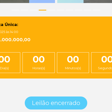
a Única:
2025 às 14:00
1.000.000,00
00
00
00
0
Dia(s)
Horas(s)
Minutos(s)
Segundo
Leilão encerrado