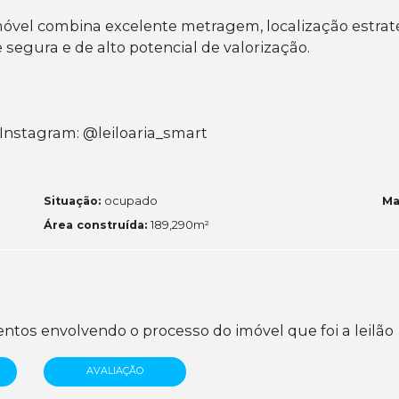
móvel combina excelente metragem, localização estraté
gura e de alto potencial de valorização.
Instagram: @leiloaria_smart
Situação:
ocupado
Ma
Área construída:
189,290m²
tos envolvendo o processo do imóvel que foi a leilão
AVALIAÇÃO