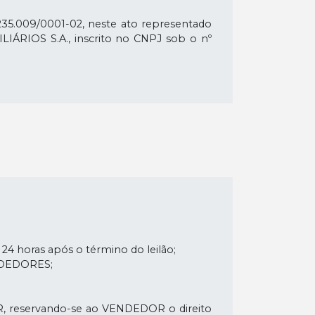
.009/0001-02, neste ato representado
ÁRIOS S.A., inscrito no CNPJ sob o nº
aneiro/RJ- CEP: 22783-115 - Descrição:
 de Jacarepaguá, e correspondente fração
rente para à Estrada dos Bandeirantes em
0,03m em curva interna subordinada a um
mon em dois segmentos de: 59,58m, mais
ordinada a um raio de 23,61m, com área
.
24 horas após o término do leilão;
ENDEDORES;
, reservando-se ao VENDEDOR o direito