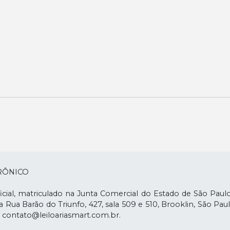
TRÔNICO
o Oficial, matriculado na Junta Comercial do Estado de São Pau
a Rua Barão do Triunfo, 427, sala 509 e 510, Brooklin, São Pau
: contato@leiloariasmart.com.br.