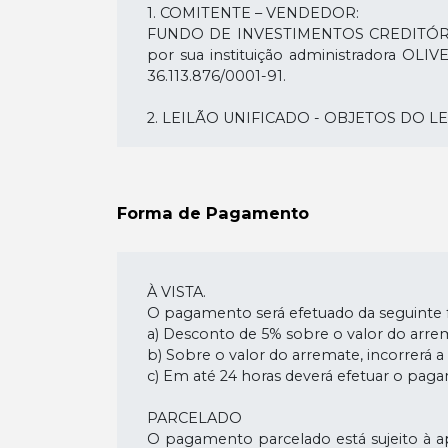
1. COMITENTE – VENDEDOR:
FUNDO DE INVESTIMENTOS CREDITÓRIOS 
por sua instituição administradora O
36.113.876/0001-91.
2. LEILÃO UNIFICADO - OBJETOS DO LE
LOTE 01 - Localização: Estrada dos Ba
Apartamento 1101 do prédio em construçã
ideal de 10/1870 para o apartamento do 
Forma de Pagamento
3 segmentos de: 68,50m,' mais 51,67m e
raio de 6, 00m; 130,64m de fundos pel
10,87m em curva interna subordinada a
total de 8.395,69m². AV.-5: Construção do
À VISTA.
O pagamento será efetuado da seguinte f
Dados do Imóvel
a) Desconto de 5% sobre o valor do arre
Matrícula Imobiliária n° 392690 9º Oficia
b) Sobre o valor do arremate, incorrerá 
Inscrição Municipal n° 32794497 -
c) Em até 24 horas deverá efetuar o p
PARCELADO
Registro Data
O pagamento parcelado está sujeito à