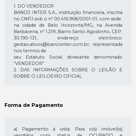
1. DO VENDEDOR
BANCO INTER S.A., instituição financeira, inscrita
no CNPJ sob o nº 00.416.968/0001-01, com sede
na cidade de Belo Horizonte/MG, na Avenida
Barbacena, nº 1.219, Bairro Santo Agostinho, CEP:
30.190-131, endereço eletrônico:
gestao.ativos@bancointer.com.br, representada
nos termos de
seu Estatuto Social, doravante denominado
“VENDEDOR”.
2. DAS INFORMAÇÕES SOBRE O LEILÃO E
SOBRE O LEILOEIRO OFICIAL
2.1. LEILOEIRO OFICIAL: Lucas Andreatta de
Oliveira
2.2. NÚMERO DE MATRÍCULA DO LEILOEIRO:
Forma de Pagamento
JUCESP nº 1116
2.3. EMPRESA RESPONSÁVEL: Leiloaria Smart
2.4. SITE DO LEILOEIRO:
https://leiloariasmart.com.br/
a) Pagamento à vista: Para o(s) imóvel(is)
2.5. ENDEREÇO ELETRÔNICO DO LEILOEIRO:
vendidos com status de OCUPADO e