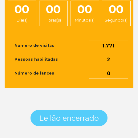
00
00
00
00
Dia(s)
Horas(s)
Minutos(s)
Segundo(s)
1.771
Número de visitas
2
Pessoas habilitadas
0
Número de lances
Leilão encerrado